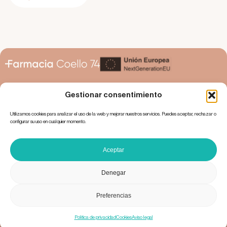
Gestionar consentimiento
Utilizamos cookies para analizar el uso de la web y mejorar nuestros servicios. Puedes aceptar, rechazar o
configurar su uso en cualquier momento.
Claudio Coello 74
28001 Madrid
914 35 76 07
Lunes a sábado, 9:00 – 21:00
Aceptar
info@farmaciacoello74.es
Política de privacidad
Cookies
Aviso legal
Denegar
La farmacia
Servicios
Actualidad
Tienda
Contacto
Preferencias
Política de privacidad
Cookies
Aviso legal
© Farmacia Coello 74 2025