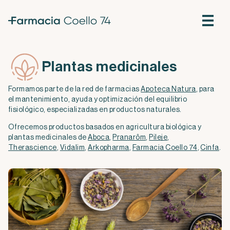
Plantas medicinales
Formamos parte de la red de farmacias
Apoteca Natura
, para
el mantenimiento, ayuda y optimización del equilibrio
fisiológico, especializadas en productos naturales.
Ofrecemos productos basados en agricultura biológica y
plantas medicinales de
Aboca
,
Pranarôm
,
Pileje
,
Therascience
,
Vidalim
,
Arkopharma
,
Farmacia Coello 74
,
Cinfa
.