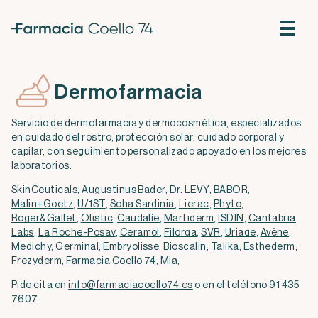
Dermofarmacia
Servicio de dermofarmacia y dermocosmética, especializados
en cuidado del rostro, protección solar, cuidado corporal y
capilar, con seguimiento personalizado apoyado en los mejores
laboratorios:
SkinCeuticals
,
Augustinus Bader
,
Dr. LEVY
,
BABOR
,
Malin+Goetz
,
U/1ST
,
Soha Sardinia
,
Lierac
,
Phyto
,
Roger&Gallet
,
Olistic
,
Caudalíe
,
Martiderm
,
ISDIN
,
Cantabria
Labs
,
La Roche-Posay
,
Ceramol
,
Filorga
,
SVR
,
Uriage
,
Avène
,
Medichy
,
Germinal
,
Embryolisse
,
Bioscalin
,
Talika
,
Esthederm
,
Frezyderm
,
Farmacia Coello 74
,
Mia
,
Pide cita en
info@farmaciacoello74.es
o en el teléfono 91 435
7607.