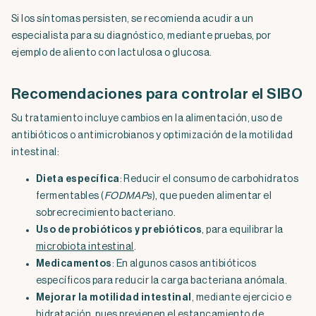
Si los síntomas persisten, se recomienda acudir a un
especialista para su diagnóstico, mediante pruebas, por
ejemplo de aliento con lactulosa o glucosa.
Recomendaciones para controlar el SIBO
Su tratamiento incluye cambios en la alimentación, uso de
antibióticos o antimicrobianos y optimización de la motilidad
intestinal:
Dieta específica
: Reducir el consumo de carbohidratos
fermentables (
FODMAPs
), que pueden alimentar el
sobrecrecimiento bacteriano.
Uso de probióticos y prebióticos
, para equilibrar la
microbiota intestinal
.
Medicamentos
: En algunos casos antibióticos
específicos para reducir la carga bacteriana anómala.
Mejorar la motilidad intestinal
, mediante ejercicio e
hidratación, pues previenen el estancamiento de