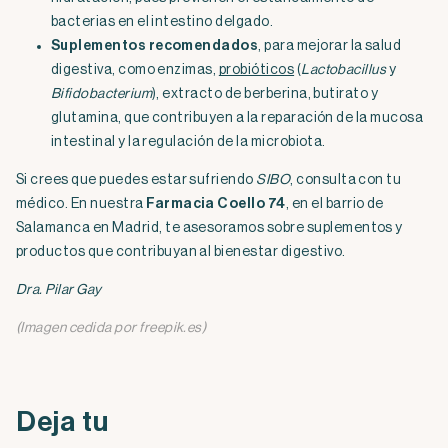
bacterias en el intestino delgado.
Suplementos recomendados
, para mejorar la salud
digestiva, como enzimas,
probióticos
(
Lactobacillus
y
Bifidobacterium
), extracto de berberina, butirato y
glutamina, que contribuyen a la reparación de la mucosa
intestinal y la regulación de la microbiota.
Si crees que puedes estar sufriendo
SIBO
, consulta con tu
médico. En nuestra
Farmacia Coello 74
, en el barrio de
Salamanca en Madrid, te asesoramos sobre suplementos y
productos que contribuyan al bienestar digestivo.
Dra. Pilar Gay
(Imagen cedida por freepik.es)
Deja tu