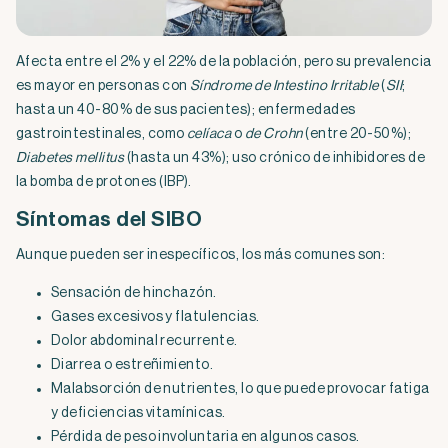
Afecta entre el 2% y el 22% de la población, pero su prevalencia
es mayor en personas con
Síndrome de Intestino Irritable
(
SII
;
hasta un 40-80% de sus pacientes); enfermedades
gastrointestinales, como
celíaca
o
de Crohn
(entre 20-50%);
Diabetes mellitus
(hasta un 43%); uso crónico de inhibidores de
la bomba de protones (IBP).
Síntomas del SIBO
Aunque pueden ser inespecíficos, los más comunes son:
Sensación de hinchazón.
Gases excesivos y flatulencias.
Dolor abdominal recurrente.
Diarrea o estreñimiento.
Malabsorción de nutrientes, lo que puede provocar fatiga
y deficiencias vitamínicas.
Pérdida de peso involuntaria en algunos casos.