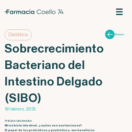
Dietética
Volver
Sobrecrecimiento
Bacteriano del
Intestino Delgado
(SIBO)
18 febrero, 2025
Artículos relacionados:
Microbiota intestinal, ¿cuáles son sus funciones?
El papel de los probióticos y prebióticos, sus beneficios