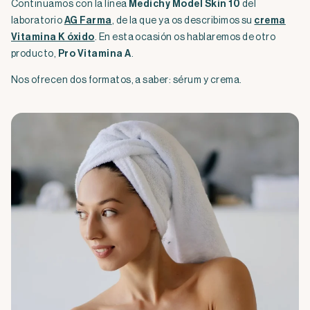
Continuamos con la línea
Medichy Model Skin 10
del
laboratorio
AG Farma
, de la que ya os describimos su
crema
Vitamina K óxido
. En esta ocasión os hablaremos de otro
producto,
Pro Vitamina A
.
Nos ofrecen dos formatos, a saber: sérum y crema.