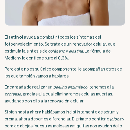
El
retinol
ayuda a combatir todos los síntomas del
fotoenvejecimiento. Se trata de un renovador celular, que
estimula la síntesis de
colágeno
y
elastina
. La fórmula de
Medichy lo contiene puro al 0,3%.
Pero este no es su único componente, le acompañan otros de
los que también vamos a hablaros.
Encargada de realizar un
peeling enzimático
, tenemos a la
proteasa
, gracias a la cual eliminaremos células muertas,
ayudando con ello a la renovación celular.
Si bien hasta ahora hablábamos indistintamente de sérum y
crema, ahora debemos diferenciar. El primero contiene
jojoba
y
cera de abejas (nuestras melosas amiguitas nos ayudan de lo