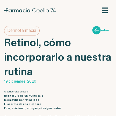
Dermofarmacia
Volver
Retinol, cómo
incorporarlo a nuestra
rutina
19 diciembre, 2020
Artículos relacionados:
Retinol 0.3 de SkinCeuticals
Dermatitis por retinoides
El secreto de una piel sana
Envejecimiento, arrugas y deslgamientos