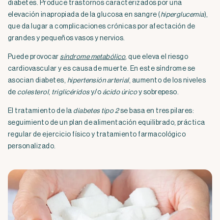
diabetes. Produce trastornos caracterizados por una
elevación inapropiada de la glucosa en sangre (
hiperglucemia
),
que da lugar a complicaciones crónicas por afectación de
grandes y pequeños vasos y nervios.
Puede provocar
síndrome metabólico
, que eleva el riesgo
cardiovascular y es causa de muerte. En este síndrome se
asocian diabetes,
hipertensión arterial
, aumento de los niveles
de
colesterol
,
triglicéridos
y/o
ácido úrico
y sobrepeso.
El tratamiento de la
diabetes tipo 2
se basa en tres pilares:
seguimiento de un plan de alimentación equilibrado, práctica
regular de ejercicio físico y tratamiento farmacológico
personalizado.