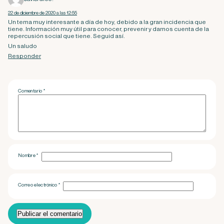
22 de diciembre de 2020 a las 12:55
Un tema muy interesante a día de hoy, debido a la gran incidencia que
tiene. Información muy útil para conocer, prevenir y darnos cuenta de la
repercusión social que tiene. Seguid así.
Un saludo
Responder
Comentario
*
Nombre
*
Correo electrónico
*