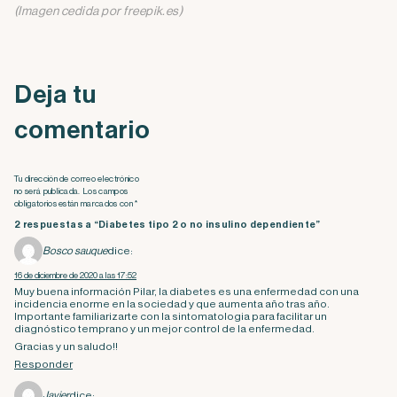
(Imagen cedida por freepik.es)
Deja tu
comentario
Tu dirección de correo electrónico
no será publicada. Los campos
obligatorios están marcados con *
2 respuestas a “Diabetes tipo 2 o no insulino dependiente”
Bosco sauque
dice:
16 de diciembre de 2020 a las 17:52
Muy buena información Pilar, la diabetes es una enfermedad con una
incidencia enorme en la sociedad y que aumenta año tras año.
Importante familiarizarte con la sintomatologia para facilitar un
diagnóstico temprano y un mejor control de la enfermedad.
Gracias y un saludo!!
Responder
Javier
dice: