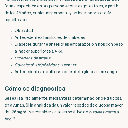
forma específica en las personas con riesgo, esto es, a partir
de los 45 años, cualquier persona , y en los menores de 45,
aquéllos con:
Obesidad
Antecedentes familiares de diabetes.
Diabetes durante anteriores embarazos o niños con peso
al nacer superiores a 4 kg.
Hipertensión arterial
.
Colesterol
o
triglicéridos
elevados.
Antecedentes de alteraciones de la glucosa en sangre.
Cómo se diagnostica
Se realiza inicialmente, mediante la determinación de glucosa
en ayunas. Si la analítica da un valor repetido de glucosa mayor
de 126mg/dl, se considera que es positivo de
diabetes mellitus
tipo 2
.