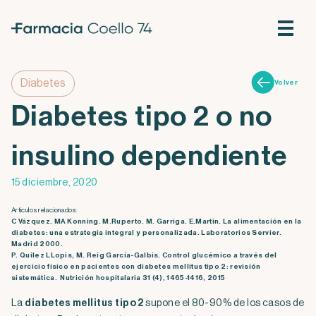
Diabetes
Volver
Diabetes tipo 2 o no
insulino dependiente
15 diciembre, 2020
Artículos relacionados:
C Vázquez. MA Konning. M.Ruperto. M. Garriga. E.Martin. La alimentación en la
diabetes: una estrategia integral y personalizada. Laboratorios Servier.
Madrid 2000.
P. Quilez LLopis, M. Reig García-Galbis. Control glucémico a través del
ejercicio físico en pacientes con diabetes mellitus tipo 2: revisión
sistemática. Nutrición hospitalaria 31 (4), 1465-1416, 2015
La
diabetes mellitus tipo 2
supone el 80-90% de los casos de