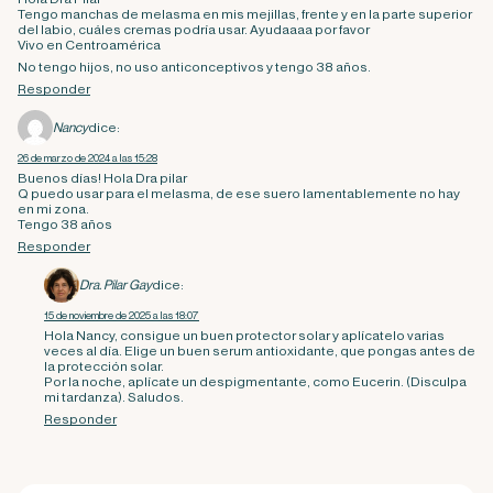
Tengo manchas de melasma en mis mejillas, frente y en la parte superior
del labio, cuáles cremas podría usar. Ayudaaaa por favor
Vivo en Centroamérica
No tengo hijos, no uso anticonceptivos y tengo 38 años.
Responder
Nancy
dice:
26 de marzo de 2024 a las 15:28
Buenos días! Hola Dra pilar
Q puedo usar para el melasma, de ese suero lamentablemente no hay
en mi zona.
Tengo 38 años
Responder
Dra. Pilar Gay
dice:
15 de noviembre de 2025 a las 18:07
Hola Nancy, consigue un buen protector solar y aplícatelo varias
veces al día. Elige un buen serum antioxidante, que pongas antes de
la protección solar.
Por la noche, aplícate un despigmentante, como Eucerin. (Disculpa
mi tardanza). Saludos.
Responder