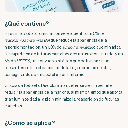
¿Qué contiene?
En su innovadora formulación se encuentra un 5% de
niacinamida
(
vitamina B3
) que reduce la apariencia de la
hiperpigmentación, un 1.8% de
ácido tranexámic
o que minimiza
la reaparición de futuras manchas con un uso continuado, y un
5% de
HEPES
, un derivado sintético que activa enzimas
presentes en la piel estimulando la regeneración celular,
consiguiendo así una exfoliación uniforme.
Gracias a todo ello Discoloration Defense Serum permite
reducir la apariencia de la mancha, al mismo tiempo que aporta
gran luminosidad a la piel y minimiza la reaparición de futuras
manchas.
¿Cómo se aplica?