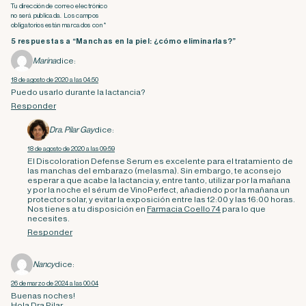
Tu dirección de correo electrónico
no será publicada. Los campos
obligatorios están marcados con *
5 respuestas a “Manchas en la piel: ¿cómo eliminarlas?”
Marina
dice:
18 de agosto de 2020 a las 04:50
Puedo usarlo durante la lactancia?
Responder
Dra. Pilar Gay
dice:
18 de agosto de 2020 a las 09:59
El Discoloration Defense Serum es excelente para el tratamiento de
las manchas del embarazo (melasma). Sin embargo, te aconsejo
esperar a que acabe la lactancia y, entre tanto, utilizar por la mañana
y por la noche el sérum de VinoPerfect, añadiendo por la mañana un
protector solar, y evitar la exposición entre las 12:00 y las 16:00 horas.
Nos tienes a tu disposición en
Farmacia Coello 74
para lo que
necesites.
Responder
Nancy
dice:
26 de marzo de 2024 a las 00:04
Buenas noches!
Hola Dra Pilar