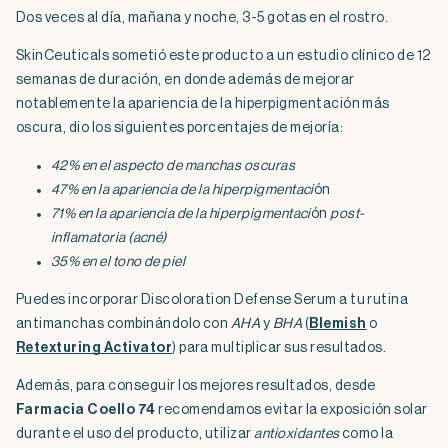
Dos veces al día, mañana y noche, 3-5 gotas en el rostro.
SkinCeuticals sometió este producto a un estudio clínico de 12
semanas de duración, en donde además de mejorar
notablemente la apariencia de la hiperpigmentación más
oscura, dio los siguientes porcentajes de mejoría:
42% en el aspecto de manchas oscuras
47% en la apariencia de la hiperpigmentaci
ón
71% en la apariencia de la hiperpigmentaci
ón
post-
inflamatoria (acné)
35% en el tono de piel
Puedes incorporar Discoloration Defense Serum a tu rutina
antimanchas combinándolo con
AHA
y
BHA
(
Blemish
o
Retexturing Activator
) para multiplicar sus resultados.
Además, para conseguir los mejores resultados, desde
Farmacia Coello 74
recomendamos evitar la exposición solar
durante el uso del producto, utilizar
antioxidantes
como la