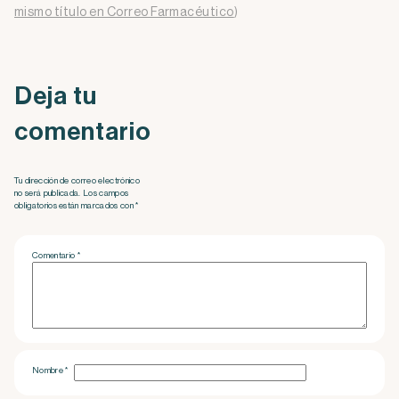
mismo título en Correo Farmacéutico
)
Deja tu
comentario
Tu dirección de correo electrónico
no será publicada. Los campos
obligatorios están marcados con *
Comentario
*
Nombre
*