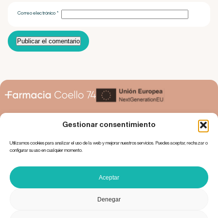
Correo electrónico
*
Gestionar consentimiento
Utilizamos cookies para analizar el uso de la web y mejorar nuestros servicios. Puedes aceptar, rechazar o
configurar su uso en cualquier momento.
Claudio Coello 74
28001 Madrid
914 35 76 07
Lunes a sábado, 9:00 – 21:00
Aceptar
info@farmaciacoello74.es
Política de privacidad
Cookies
Aviso legal
Denegar
La farmacia
Servicios
Actualidad
Tienda
Contacto