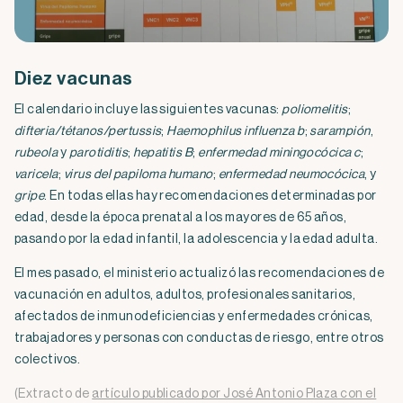
Diez vacunas
El calendario incluye las siguientes vacunas:
poliomelitis
;
difteria/tétanos/pertussis
;
Haemophilus influenza b
;
sarampión
,
rubeola
y
parotiditis
;
hepatitis B
;
enfermedad miningocócica c
;
varicela
;
virus del papiloma humano
;
enfermedad neumocócica
, y
gripe
. En todas ellas hay recomendaciones determinadas por
edad, desde la época prenatal a los mayores de 65 años,
pasando por la edad infantil, la adolescencia y la edad adulta.
El mes pasado, el ministerio actualizó las recomendaciones de
vacunación en adultos, adultos, profesionales sanitarios,
afectados de inmunodeficiencias y enfermedades crónicas,
trabajadores y personas con conductas de riesgo, entre otros
colectivos.
(Extracto de
artículo publicado por José Antonio Plaza con el