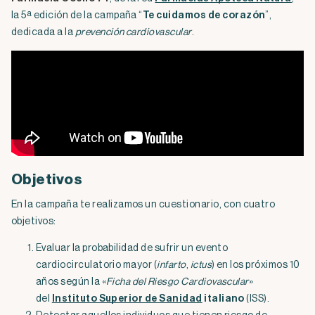
la 5ª edición de la campaña “
Te cuidamos de corazón
”,
dedicada a la
prevención cardiovascular
.
Objetivos
En la campaña te realizamos un cuestionario, con cuatro
objetivos:
Evaluar la probabilidad de sufrir un evento
cardiocirculatorio mayor (
infarto
,
ictus
) en los próximos 10
años según la «
Ficha del Riesgo Cardiovascular
»
del
Instituto Superior de Sanidad
italiano
(ISS).