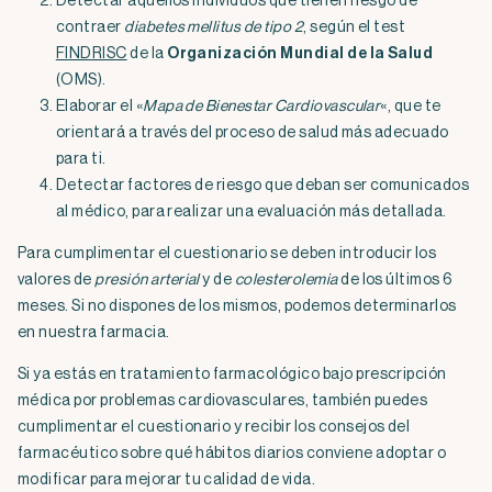
Detectar aquellos individuos que tienen riesgo de
contraer
diabetes mellitus de tipo 2
, según el test
FINDRISC
de la
Organización Mundial de la Salud
(OMS).
Elaborar el «
Mapa de Bienestar Cardiovascular
«, que te
orientará a través del proceso de salud más adecuado
para ti.
Detectar factores de riesgo que deban ser comunicados
al médico, para realizar una evaluación más detallada.
Para cumplimentar el cuestionario se deben introducir los
valores de
presión arterial
y de
colesterolemia
de los últimos 6
meses. Si no dispones de los mismos, podemos determinarlos
en nuestra farmacia.
Si ya estás en tratamiento farmacológico bajo prescripción
médica por problemas cardiovasculares, también puedes
cumplimentar el cuestionario y recibir los consejos del
farmacéutico sobre qué hábitos diarios conviene adoptar o
modificar para mejorar tu calidad de vida.