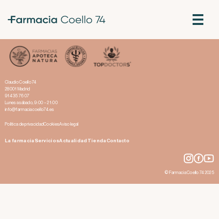
Envejecimiento, arrugas y descolgamientos
Claudio Coello 74
28001 Madrid
914 35 76 07
Lunes a sábado, 9:00 – 21:00
info@farmaciacoello74.es
Política de privacidad
Cookies
Aviso legal
La farmacia
Servicios
Actualidad
Tienda
Contacto
© Farmacia Coello 74 2025