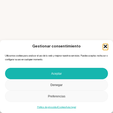
Gestionar consentimiento
Utilizamos cookies para analizar el uso de la web y mejorar nuestros servicios. Puedes aceptar, rechazar o
configurar su uso en cualquier momento.
Aceptar
Denegar
Preferencias
Política de privacidad
Cookies
Aviso legal