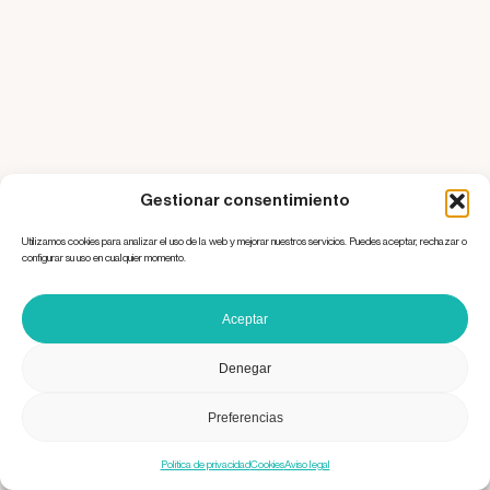
Gestionar consentimiento
Utilizamos cookies para analizar el uso de la web y mejorar nuestros servicios. Puedes aceptar, rechazar o
configurar su uso en cualquier momento.
Aceptar
Denegar
Preferencias
Política de privacidad
Cookies
Aviso legal