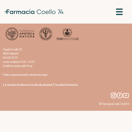
La vitamina D
Claudio Coello 74
28001 Madrid
914 35 76 07
Lunes a sábado, 9:00 – 21:00
info@farmaciacoello74.es
Política de privacidad
Cookies
Aviso legal
La farmacia
Servicios
Actualidad
Tienda
Contacto
© Farmacia Coello 74 2025