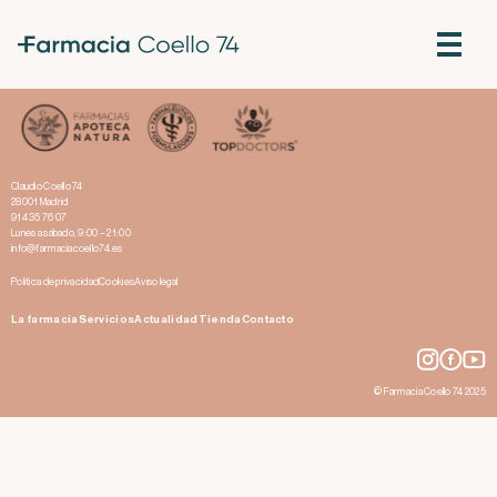
Cómo afecta la pandemia Covid-19 a tu visión
Claudio Coello 74
28001 Madrid
914 35 76 07
Lunes a sábado, 9:00 – 21:00
info@farmaciacoello74.es
Política de privacidad
Cookies
Aviso legal
La farmacia
Servicios
Actualidad
Tienda
Contacto
© Farmacia Coello 74 2025