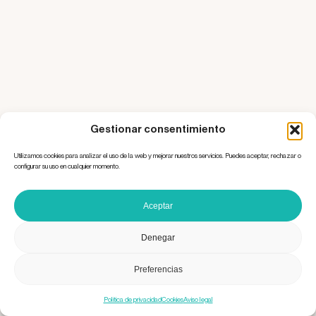
Gestionar consentimiento
Utilizamos cookies para analizar el uso de la web y mejorar nuestros servicios. Puedes aceptar, rechazar o
configurar su uso en cualquier momento.
Aceptar
Denegar
Preferencias
Política de privacidad
Cookies
Aviso legal