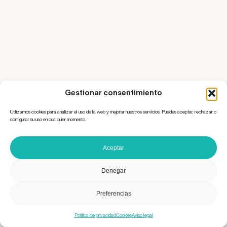
Gestionar consentimiento
Utilizamos cookies para analizar el uso de la web y mejorar nuestros servicios. Puedes aceptar, rechazar o
configurar su uso en cualquier momento.
Aceptar
Denegar
Preferencias
Política de privacidad
Cookies
Aviso legal