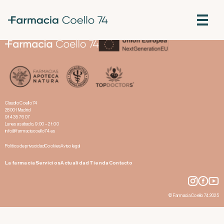
Pérdida de masa muscular con fármacos para adelgazar: qué se
sabe y recomendaciones
Adelgazar… Ozempic
Claudio Coello 74
28001 Madrid
914 35 76 07
Lunes a sábado, 9:00 – 21:00
info@farmaciacoello74.es
Política de privacidad
Cookies
Aviso legal
La farmacia
Servicios
Actualidad
Tienda
Contacto
© Farmacia Coello 74 2025