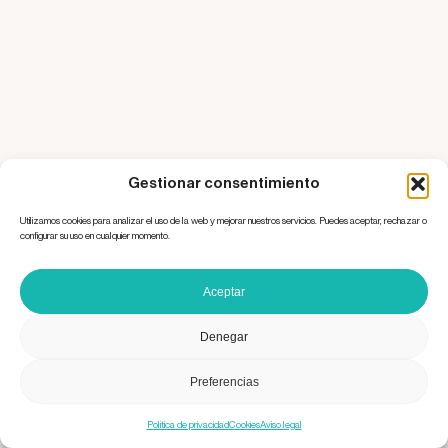
Gestionar consentimiento
Utilizamos cookies para analizar el uso de la web y mejorar nuestros servicios. Puedes aceptar, rechazar o
configurar su uso en cualquier momento.
Aceptar
Denegar
Preferencias
Política de privacidad
Cookies
Aviso legal