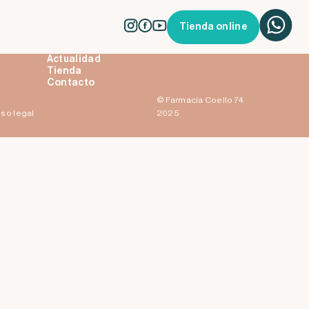
Tienda online
La farmacia
Servicios
Actualidad
Tienda
Contacto
© Farmacia Coello 74
iso legal
2025