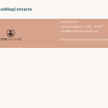
 vacuna Covid-19
ios
Blog
Contacto
Claudio Coello 74
28001 Madrid
914 35 76 07
Lunes a sábado, 9:00 – 21:00
info@farmaciacoello74.es
Política de privacidad
Cookies
Av