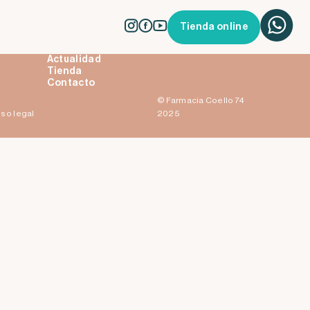
Tienda online
La farmacia
Servicios
Actualidad
Tienda
Contacto
© Farmacia Coello 74
iso legal
2025