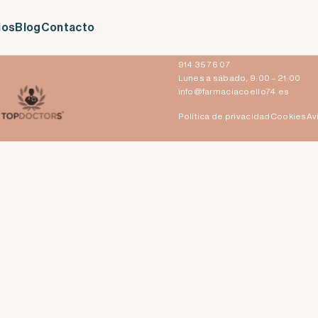
ios
Blog
Contacto
Claudio Coello 74
28001 Madrid
914 35 76 07
Lunes a sábado, 9:00 – 21:00
info@farmaciacoello74.es
Política de privacidad
Cookies
Av