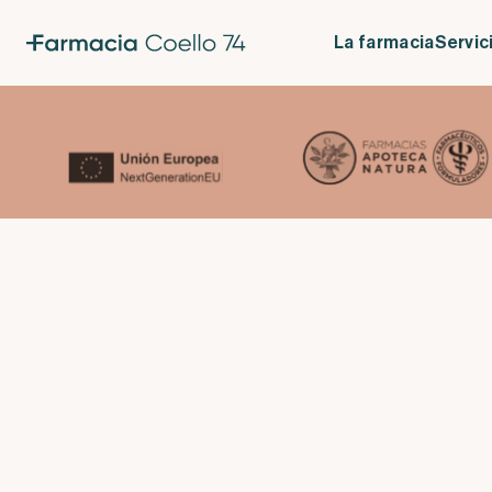
Estreñimiento, MeliLax
La farmacia
Servic