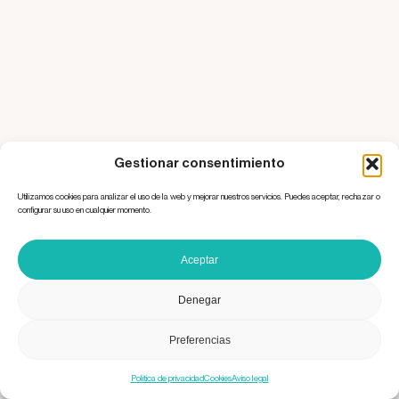
Gestionar consentimiento
Utilizamos cookies para analizar el uso de la web y mejorar nuestros servicios. Puedes aceptar, rechazar o
configurar su uso en cualquier momento.
Aceptar
Denegar
Preferencias
Política de privacidad
Cookies
Aviso legal