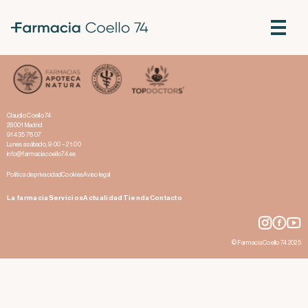
Exosomas: la nueva revolución en dermofarmacia
Claudio Coello 74
28001 Madrid
914 35 76 07
Lunes a sábado, 9:00 – 21:00
info@farmaciacoello74.es
Política de privacidad
Cookies
Aviso legal
La farmacia
Servicios
Actualidad
Tienda
Contacto
© Farmacia Coello 74 2025