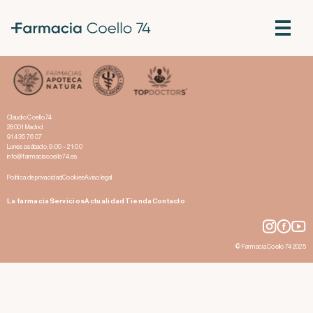
Dermatitis seborreica, un tipo de dermatitis descamativa
Claudio Coello 74
28001 Madrid
914 35 76 07
Lunes a sábado, 9:00 – 21:00
info@farmaciacoello74.es
Política de privacidad
Cookies
Aviso legal
La farmacia
Servicios
Actualidad
Tienda
Contacto
© Farmacia Coello 74 2025