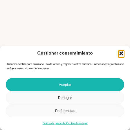
Gestionar consentimiento
Utilizamos cookies para analizar el uso de la web y mejorar nuestros servicios. Puedes aceptar, rechazar o
configurar su uso en cualquier momento.
Aceptar
Denegar
Preferencias
Política de privacidad
Cookies
Aviso legal