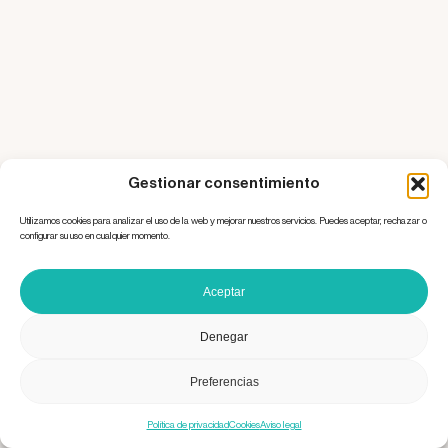
Gestionar consentimiento
Utilizamos cookies para analizar el uso de la web y mejorar nuestros servicios. Puedes aceptar, rechazar o
configurar su uso en cualquier momento.
Aceptar
Denegar
Preferencias
Política de privacidad
Cookies
Aviso legal