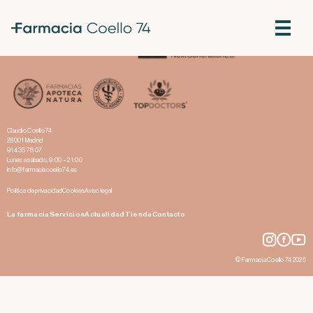
Importancia de la toma de probióticos junto con los antibióticos
¿Por qué no hay que abusar de los antibióticos?
Claudio Coello 74
28001 Madrid
914 35 76 07
Lunes a sábado, 9:00 – 21:00
info@farmaciacoello74.es
Política de privacidad
Cookies
Aviso legal
La farmacia
Servicios
Actualidad
Tienda
Contacto
© Farmacia Coello 74 2025