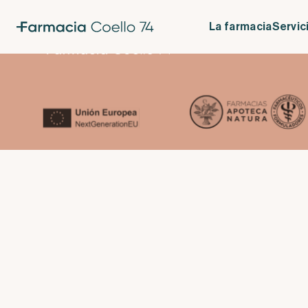
Pérdida de masa muscular con fármacos para adelgazar: qué s
Adelgazar… Ozempic
La farmacia
Servic