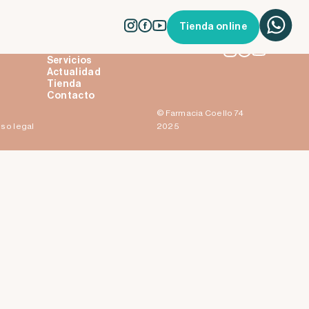
Tienda online
La farmacia
Servicios
Actualidad
Tienda
Contacto
© Farmacia Coello 74
iso legal
2025