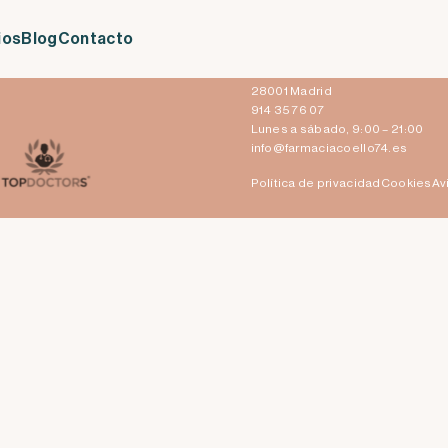
e sabe y recomendaciones
ios
Blog
Contacto
Claudio Coello 74
28001 Madrid
914 35 76 07
Lunes a sábado, 9:00 – 21:00
info@farmaciacoello74.es
Política de privacidad
Cookies
Av