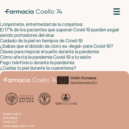
La investigación básica ha resultado clave en el desarrollo de la
vacuna Covid-19
¿Las vacunas protegen frente a la infección o sólo evitan la
enfermedad?
Conjuntivitis, enfermedad de la conjuntiva
El 17% de los pacientes que superan Covid-19 pueden seguir
siendo portadores del virus
Cuidado de la piel en tiempos de Covid-19
¿Sabes que el dióxido de cloro es «ilegal» para Covid-19?
Claves para mejorar el sueño durante la pandemia
Cómo afecta la pandemia Covid-19 a tu visión
Pago telefónico durante la pandemia
¿Cuidas tu piel durante la cuarentena?
Claudio Coello 74
28001 Madrid
914 35 76 07
Lunes a sábado, 9:00 – 21:00