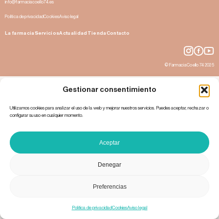
info@farmaciacoello74.es
Política de privacidad
Cookies
Aviso legal
La farmacia
Servicios
Actualidad
Tienda
Contacto
© Farmacia Coello 74 2025
Gestionar consentimiento
Utilizamos cookies para analizar el uso de la web y mejorar nuestros servicios. Puedes aceptar, rechazar o
configurar su uso en cualquier momento.
Aceptar
Denegar
Preferencias
Política de privacidad
Cookies
Aviso legal