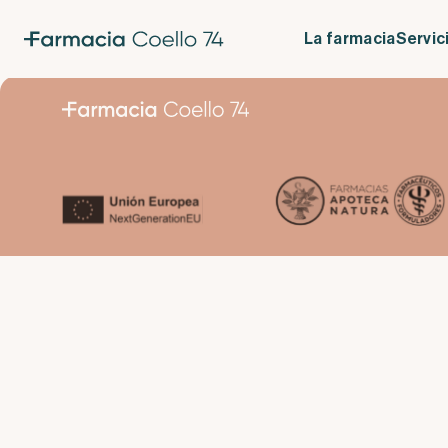
Phyto. La ciencia de las plantas
Deslumbra con un guiño
La farmacia
Servic
¿Por qué se nos cae el pelo?
Vuelven los piojos ¿Cómo eliminarlos?