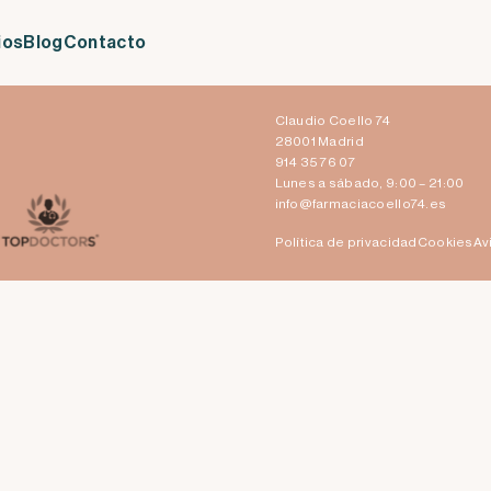
ios
Blog
Contacto
Claudio Coello 74
28001 Madrid
914 35 76 07
Lunes a sábado, 9:00 – 21:00
info@farmaciacoello74.es
Política de privacidad
Cookies
Av