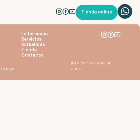
Tienda online
La farmacia
Servicios
Actualidad
Tienda
Contacto
© Farmacia Coello 74
iso legal
2025